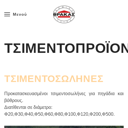
Μενού
Skip to main content
ΤΣΙΜΕΝΤΟΠΡΟΪΟ
ΤΣΙΜΕΝΤΟΣΩΛΗΝΕΣ
Προκατασκευασμένοι τσιμεντοσωλήνες για πηγάδια και
βόθρους.
Διατίθενται σε διάμετρο:
Φ20,Φ30,Φ40,Φ50,Φ60,Φ80,Φ100,Φ120,Φ200,Φ500.